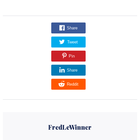
Share
Tweet
Pin
Share
Reddit
FredLeWinner