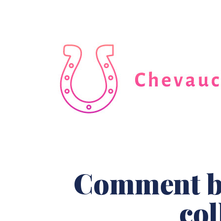
Comment bi
col