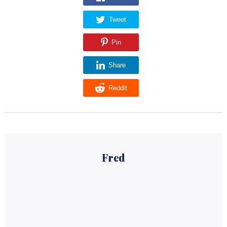
Tweet
Pin
Share
Reddit
Fred