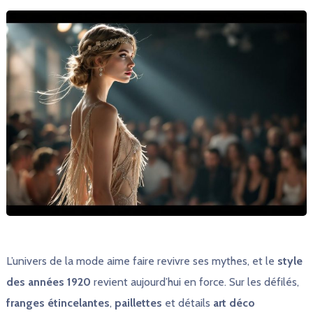
L’univers de la mode aime faire revivre ses mythes, et le
style
des années 1920
revient aujourd’hui en force. Sur les défilés,
franges étincelantes
,
paillettes
et détails
art déco