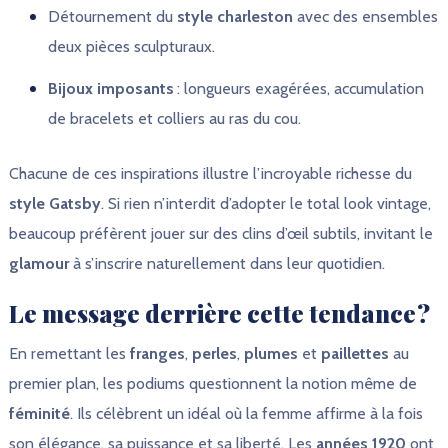
Détournement du
style charleston
avec des ensembles
deux pièces sculpturaux.
Bijoux imposants
: longueurs exagérées, accumulation
de bracelets et colliers au ras du cou.
Chacune de ces inspirations illustre l’incroyable richesse du
style Gatsby
. Si rien n’interdit d’adopter le total look vintage,
beaucoup préfèrent jouer sur des clins d’œil subtils, invitant le
glamour
à s’inscrire naturellement dans leur quotidien.
Le message derrière cette tendance ?
En remettant les
franges
,
perles
,
plumes
et
paillettes
au
premier plan, les podiums questionnent la notion même de
féminité
. Ils célèbrent un idéal où la femme affirme à la fois
son élégance, sa puissance et sa liberté. Les
années 1920
ont