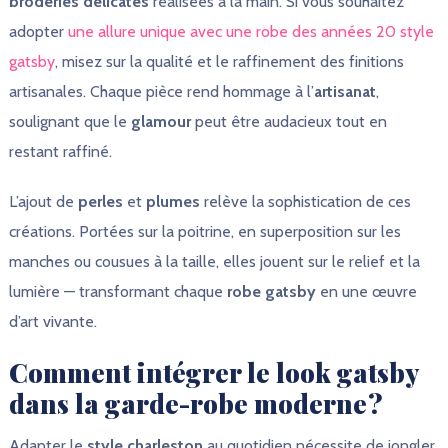
broderies délicates
réalisées à la main. Si vous souhaitez
adopter
une allure unique avec une robe des années 20 style
gatsby
, misez sur la qualité et le raffinement des finitions
artisanales. Chaque pièce rend hommage à l’
artisanat
,
soulignant que le
glamour
peut être audacieux tout en
restant raffiné.
L’ajout de
perles
et
plumes
relève la sophistication de ces
créations. Portées sur la poitrine, en superposition sur les
manches ou cousues à la taille, elles jouent sur le relief et la
lumière — transformant chaque
robe gatsby
en une œuvre
d’art vivante.
Comment intégrer le look gatsby
dans la garde-robe moderne ?
Adapter le
style charleston
au quotidien nécessite de jongler