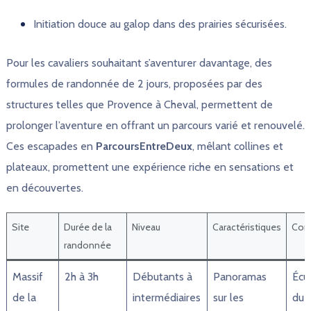
Initiation douce au galop dans des prairies sécurisées.
Pour les cavaliers souhaitant s’aventurer davantage, des
formules de randonnée de 2 jours, proposées par des
structures telles que Provence à Cheval, permettent de
prolonger l’aventure en offrant un parcours varié et renouvelé.
Ces escapades en
ParcoursEntreDeux
, mêlant collines et
plateaux, promettent une expérience riche en sensations et
en découvertes.
Site
Durée de la
Niveau
Caractéristiques
Con
randonnée
Massif
2h à 3h
Débutants à
Panoramas
Écu
de la
intermédiaires
sur les
du