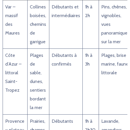
Var –
Collines
Débutants et
1h à
Pins, chênes,
massif
boisées,
intermédiaires
2h
vignobles,
des
chemins
vues
Maures
de
panoramiques
garrigue
sur la mer
Côte
Plages
Débutants à
1h à
Plages, brise
d’Azur –
de
confirmés
3h
marine, faune
littoral
sable,
littorale
Saint-
dunes,
Tropez
sentiers
bordant
la mer
Provence
Prairies,
Débutants
1h à
Lavande,
– plateau
champs
2h30
amandiers,