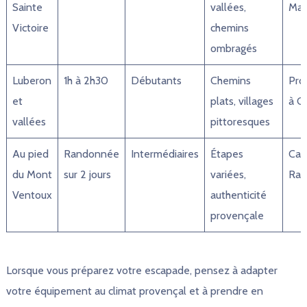
Sainte
vallées,
Mai
Victoire
chemins
ombragés
Luberon
1h à 2h30
Débutants
Chemins
Pro
et
plats, villages
à C
vallées
pittoresques
Au pied
Randonnée
Intermédiaires
Étapes
Cap
du Mont
sur 2 jours
variées,
Ran
Ventoux
authenticité
provençale
Lorsque vous préparez votre escapade, pensez à adapter
votre équipement au climat provençal et à prendre en