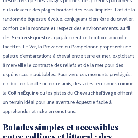
trésors tels que des villages perchés, des pinèdes parfumées
ou la douceur des plages bordant des eaux limpides. L’art de la
randonnée équestre évolue, conjuguant bien-être du cavalier,
confort de la monture et respect des environnements, au fil
des
SentiersÉquestres
qui jalonnent ce territoire aux mille
facettes. Le Var, la Provence ou Pampelonne proposent une
palette d’embarcations à cheval entre terre et mer, exploitant
à merveille le contraste des reliefs et de la mer pour des
expériences inoubliables. Pour vivre ces moments privilégiés,
en duo, en famille ou entre amis, des voies reconnues comme
la
CollineÉquine
ou les pistes du
ChevauchéeRivage
offrent
un terrain idéal pour une aventure équestre facile à
appréhender et riche en émotions.
Balades simples et accessibles
entre collines et littoral : des