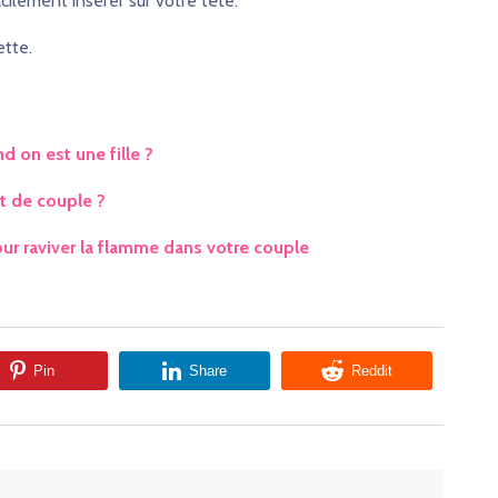
cilement insérer sur votre tête.
ette.
 on est une fille ?
et de couple ?
our raviver la flamme dans votre couple
Pin
Share
Reddit